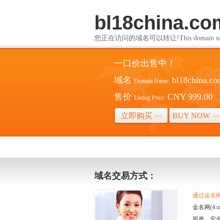
bl18china.co
您正在访问的域名可以转让!This domain name i
一口价出售中！
域名
bl18china.c
Domain Name:
售价
CNY 999.00
Listing Price:
立即购买
BUY NOW
>>
>>
域名交易方式：
通过金名网(
金名网(4
简单、安