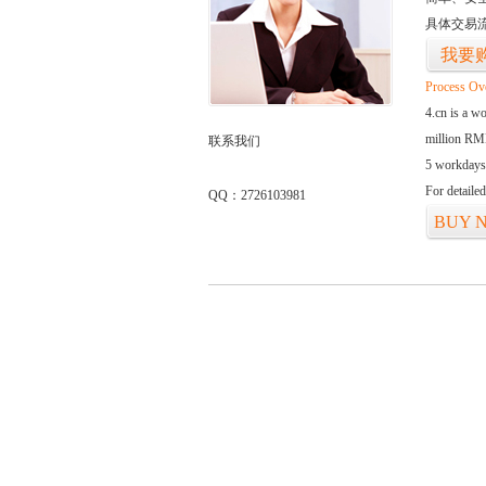
具体交易
我要
Process Ov
4.cn is a w
million RMB
联系我们
5 workdays
For detaile
QQ：2726103981
BUY 