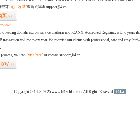
流程可
“点击这里”
查看或咨询support@4.cn。
购买
>>
erview:
orld leading domain escrow service platform and ICANN-Accredited Registrar, with 6 years ri
 transaction volume every year. We promise our clients with professional, safe and easy third-
.
d process, you can
“visit here”
or contact support@4.cn.
NOW
>>
Copyright © 1998 -2025 www.bl18china.com All Rights Reserved
51La